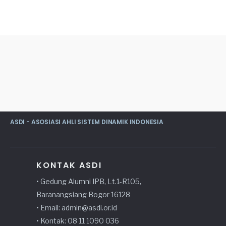
ASDI - ASOSIASI AHLI SISTEM DINAMIK INDONESIA
KONTAK ASDI
• Gedung Alumni IPB, Lt.1-R105,
Baranangsiang Bogor 16128
• Email: admin@asdi.or.id
• Kontak: 08 11 1090 036