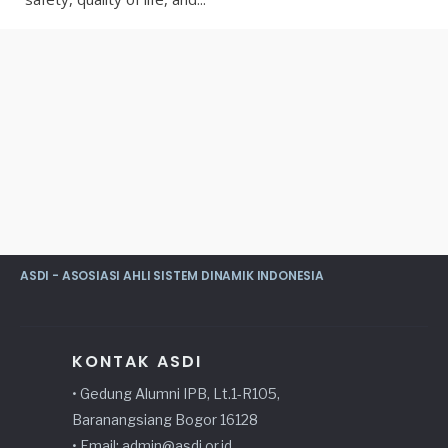
ASDI - ASOSIASI AHLI SISTEM DINAMIK INDONESIA
KONTAK ASDI
• Gedung Alumni IPB, Lt.1-R105,
Baranangsiang Bogor 16128
• Email: admin@asdi.or.id